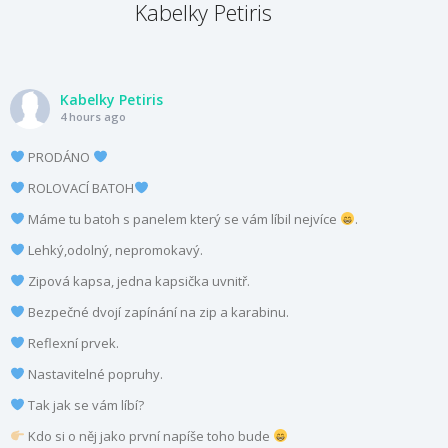
Kabelky Petiris
Kabelky Petiris
4 hours ago
PRODÁNO
ROLOVACÍ BATOH
Máme tu batoh s panelem který se vám líbil nejvíce
.
Lehký,odolný, nepromokavý.
Zipová kapsa, jedna kapsička uvnitř.
Bezpečné dvojí zapínání na zip a karabinu.
Reflexní prvek.
Nastavitelné popruhy.
Tak jak se vám líbí?
Kdo si o něj jako první napíše toho bude