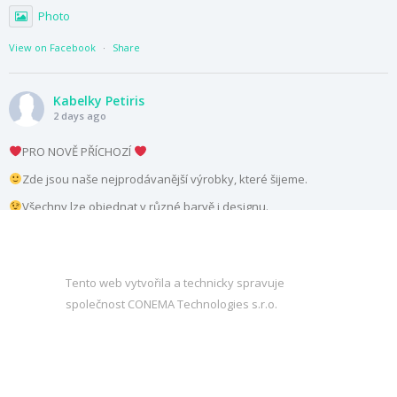
Photo
View on Facebook
·
Share
Kabelky Petiris
2 days ago
PRO NOVĚ PŘÍCHOZÍ
Zde jsou naše nejprodávanější výrobky, které šijeme.
Všechny lze objednat v různé barvě i designu.
Tak co, vyberete si?
Video
Tento web vytvořila a technicky spravuje
View on Facebook
·
Share
společnost
CONEMA Technologies s.r.o.
Kabelky Petiris
2 days ago
POZOR ČTĚTE -ZÁTĚŽOVÝ TEST